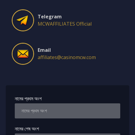
Telegram
MCWAFFILIATES Official
Email
affiliates@casinomcw.com
নামের প্রথম অংশ
নামের শেষ অংশ