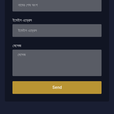
ইমেইল এড্রেস
মেসেজ
Send